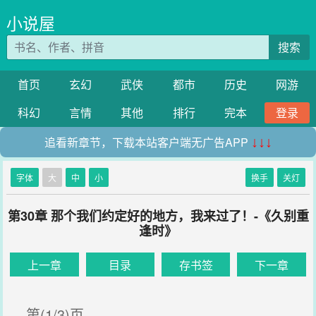
小说屋
搜索
首页
玄幻
武侠
都市
历史
网游
科幻
言情
其他
排行
完本
登录
追看新章节，下载本站客户端无广告APP
↓↓↓
字体
大
中
小
换手
关灯
第30章 那个我们约定好的地方，我来过了！-《久别重
逢时》
上一章
目录
存书签
下一章
第(1/3)页