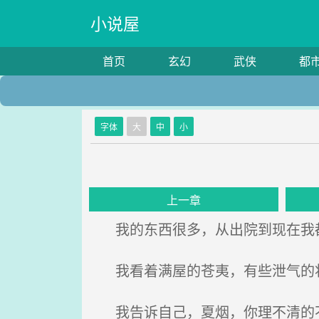
小说屋
首页
玄幻
武侠
都
字体
大
中
小
上一章
我的东西很多，从出院到现在我都
我看着满屋的苍夷，有些泄气的
我告诉自己，夏烟，你理不清的不