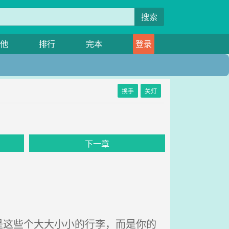
搜索
他
排行
完本
登录
换手
关灯
下一章
这些个大大小小的行李，而是你的