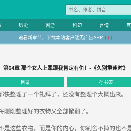
市
历史
网游
科幻
言情
其
追看新章节，下载本站客户端无广告APP
↓↓↓
第64章 那个女人上辈跟我肯定有仇！-《久别重逢时》
目录
存书签
快整理了一个礼拜了，还没有整理个大概出来。
将刚刚整理好的衣物又全部掀翻了。
是这些衣物，而是你的内心，你割舍不掉的也不是