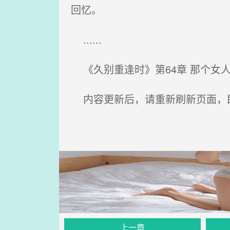
回忆。
......
《久别重逢时》第64章 那个女
内容更新后，请重新刷新页面，
上一章