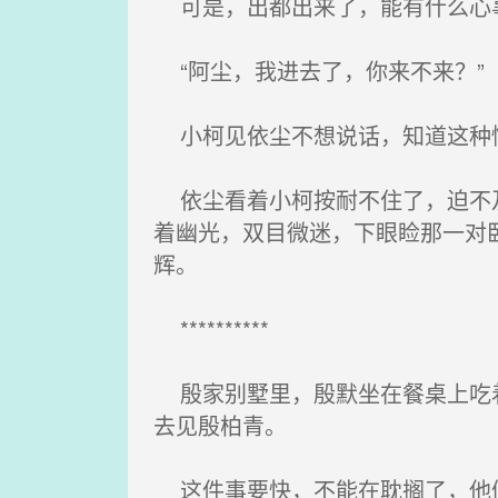
可是，出都出来了，能有什么心
“阿尘，我进去了，你来不来？”
小柯见依尘不想说话，知道这种情
依尘看着小柯按耐不住了，迫不及
着幽光，双目微迷，下眼睑那一对
辉。
**********
殷家别墅里，殷默坐在餐桌上吃着
去见殷柏青。
这件事要快，不能在耽搁了，他们