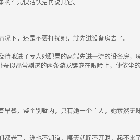
事啊？先快活快活再说其它。
况下，还是不要打扰她，就先进设备房去了。
待地进了专为她配置的高端先进一流的设备房，嘴
卧蚕似晶莹剔透的两条游龙镶嵌在眼睑上，使依尘
早餐，整个别墅内，只有她一个主人，她索然无味
都老了，谁也不知道，哪天就睁不开眼，起不来了