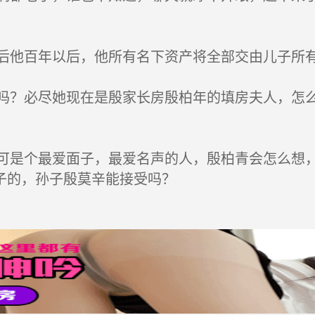
他百年以后，他所有名下资产将全部交由儿子所有
？必尽她现在是殷家长房殷柏年的填房夫人，怎么
是个最爱面子，最爱名声的人，殷柏青会怎么想，
子的，孙子殷莫辛能接受吗？