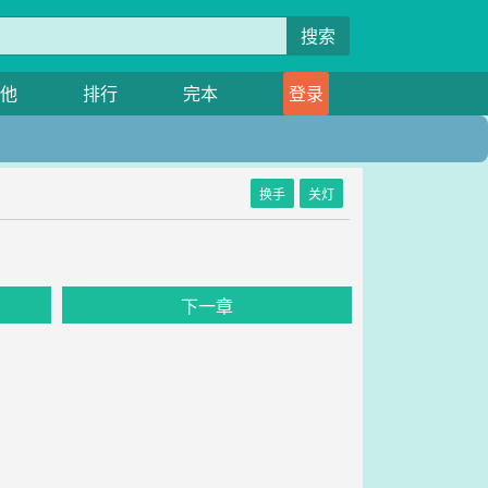
搜索
他
排行
完本
登录
换手
关灯
下一章