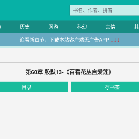
市
历史
网游
科幻
言情
其
追看新章节，下载本站客户端无广告APP
↓↓↓
第60章 殷默13-《百看花丛自爱莲》
目录
存书签