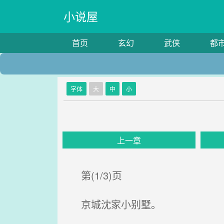
小说屋
首页
玄幻
武侠
都
字体
大
中
小
上一章
第(1/3)页
京城沈家小别墅。