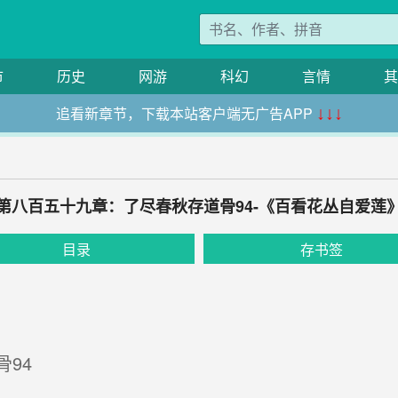
市
历史
网游
科幻
言情
其
追看新章节，下载本站客户端无广告APP
↓↓↓
第八百五十九章：了尽春秋存道骨94-《百看花丛自爱莲
目录
存书签
94