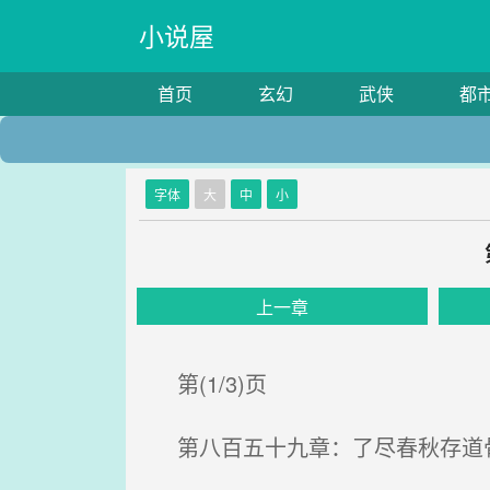
小说屋
首页
玄幻
武侠
都
字体
大
中
小
上一章
第(1/3)页
第八百五十九章：了尽春秋存道骨