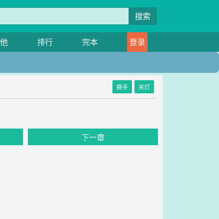
搜索
他
排行
完本
登录
换手
关灯
》
下一章