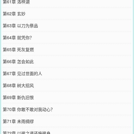
第61章 洛梓湖
第62章 玄妙
第63章 以刀为祭品
第64章 就凭你？
第65章 死灰复燃
第66章 怎会如此
第67章 见过世面的人
第68章 树大招风
第69章 新仇旧恨
第70章 你敢不敢对我动心？
第71章 未雨绸缪
第72章 以彼之道还施彼身