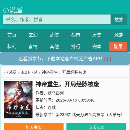
小说屋
搜索
首页
玄幻
武侠
都市
历史
网游
科幻
言情
其他
排行
完本
登录
追看新章节，下载本站客户端无广告APP
↓↓↓
小说屋
>
玄幻小说
> 神帝重生，开局经脉被废
神帝重生，开局经脉被废
作者：
跃马西河
更新时间：2025-09-19 00:59:46
状态：连载
最新章节：
第239章 诸天万界至高神帝（大结局）
加入书架
点击阅读