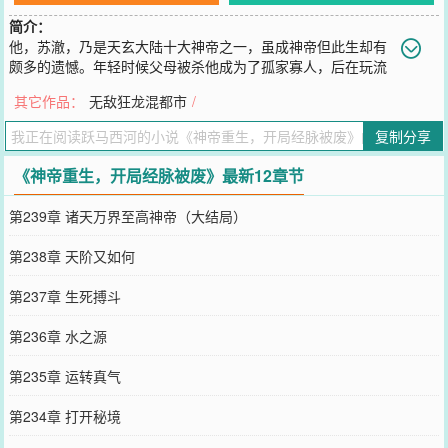
简介：
他，苏澈，乃是天玄大陆十大神帝之一，虽成神帝但此生却有
颇多的遗憾。年轻时候父母被杀他成为了孤家寡人，后在玩流
浪多年，靠着一腔热血和冷静的头脑抢夺修炼自愿，各种死里逃生，
其它作品：
无敌狂龙混都市
/
最后成为了一方霸主。半年前他偶然得到了一件可以倒流时间的法
宝，使用以后法宝破碎，他身上经脉尽断，不过好在却成功回到了年
复制分享
少之时。不过.....好像现在所有人都以为自己身上的经脉全断是因为和
王家少爷打斗而导致的。没事，我一代神帝反手修复经脉，既然重回
《神帝重生，开局经脉被废》最新12章节
少年之时，必要再创辉煌……
您要是觉得《
神帝重生，开局经脉被废
》还不错的话请不要忘记向您
第239章 诸天万界至高神帝（大结局）
QQ群和微博微信里的朋友推荐哦！
第238章 天阶又如何
第237章 生死搏斗
第236章 水之源
第235章 运转真气
第234章 打开秘境