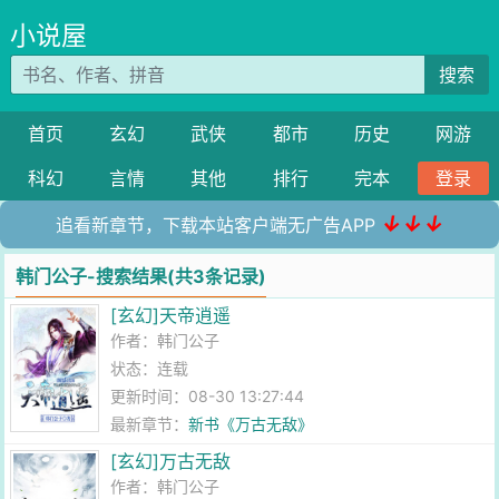
小说屋
搜索
首页
玄幻
武侠
都市
历史
网游
科幻
言情
其他
排行
完本
登录
↓↓↓
追看新章节，下载本站客户端无广告APP
韩门公子-搜索结果(共3条记录)
[玄幻]天帝逍遥
作者：
韩门公子
状态：连载
更新时间：08-30 13:27:44
最新章节：
新书《万古无敌》
[玄幻]万古无敌
作者：
韩门公子